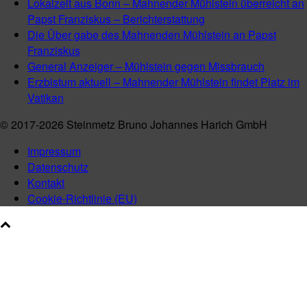
Lokalzeit aus Bonn – Mahnender Mühlstein überreicht an
Papst Franziskus – Berichterstattung
Die Über gabe des Mahnenden Mühlstein an Papst
Franziskus
General Anzeiger – Mühlstein gegen Missbrauch
Erzbistum aktuell – Mahnender Mühlstein findet Platz im
Vatikan
© 2017-2026 Steinmetz Bruno Johannes Harich GmbH
Impressum
Datenschutz
Kontakt
Cookie-Richtlinie (EU)