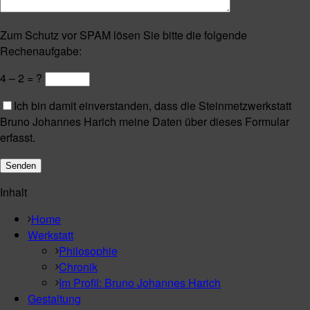
Zum Schutz vor SPAM lösen Sie bitte die folgende
Rechenaufgabe:
4 – 2 = ?
Ich bin damit einverstanden, dass die Steinmetzwerkstatt
Bruno Johannes Harich meine Daten über dieses Formular
erfasst.
Inhalt
Home
Werkstatt
Philosophie
Chronik
Im Profil: Bruno Johannes Harich
Gestaltung