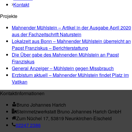
Kontakt
Projekte
Mahnender Mühlstein – Artikel in der Ausgabe April 2020
aus der Fachzeitschrift Naturstein
Lokalzeit aus Bonn – Mahnender Mühlstein überreicht an
Papst Franziskus – Berichterstattung
Die Über gabe des Mahnenden Mühlstein an Papst
Franziskus
General Anzeiger – Mühlstein gegen Missbrauch
Erzbistum aktuell – Mahnender Mühlstein findet Platz im
Vatikan
Kontaktinformationen
Bruno Johannes Harich
Steinmetzwerkstatt Bruno Johannes Harich GmbH
Zum Nüchel 17, 53819 Neunkirchen-Eischeid
02247 2386