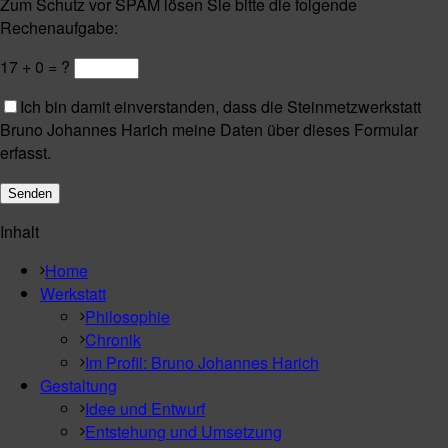
Zum Schutz vor SPAM lösen Sie bitte die folgende
Rechenaufgabe:
17 + 0 = ?
Ich bin damit einverstanden, dass die Steinmetzwerkstatt
Bruno Johannes Harich meine Daten über dieses Formular
erfasst.
Inhalt
Home
Werkstatt
Philosophie
Chronik
Im Profil: Bruno Johannes Harich
Gestaltung
Idee und Entwurf
Entstehung und Umsetzung