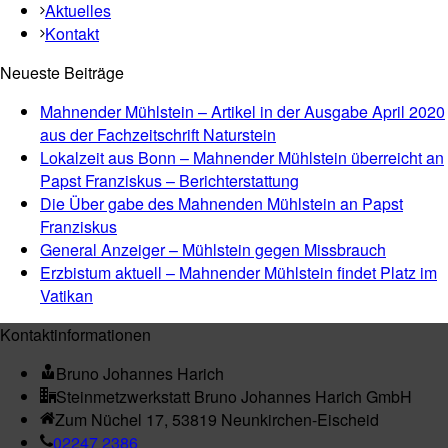
Aktuelles
Kontakt
Neueste Beiträge
Mahnender Mühlstein – Artikel in der Ausgabe April 2020
aus der Fachzeitschrift Naturstein
Lokalzeit aus Bonn – Mahnender Mühlstein überreicht an
Papst Franziskus – Berichterstattung
Die Über gabe des Mahnenden Mühlstein an Papst
Franziskus
General Anzeiger – Mühlstein gegen Missbrauch
Erzbistum aktuell – Mahnender Mühlstein findet Platz im
Vatikan
Kontaktinformationen
Bruno Johannes Harich
Steinmetzwerkstatt Bruno Johannes Harich GmbH
Zum Nüchel 17, 53819 Neunkirchen-Eischeid
02247 2386