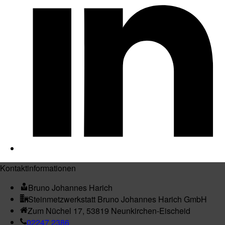
Kontaktinformationen
Bruno Johannes Harich
Steinmetzwerkstatt Bruno Johannes Harich GmbH
Zum Nüchel 17, 53819 Neunkirchen-Eischeid
02247 2386